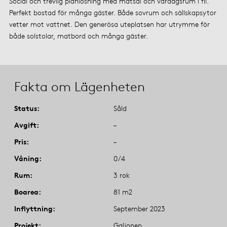
Social och trevlig planlösning med matsal och vardagsrum i fil.
Perfekt bostad för många gäster. Både sovrum och sällskapsytor
vetter mot vattnet. Den generösa uteplatsen har utrymme för
både solstolar, matbord och många gäster.
Fakta om Lägenheten
Status
Såld
Avgift
–
Pris
–
Våning
0/4
Rum
3 rok
Boarea
81 m2
Inflyttning
September 2023
Projekt
Galjonen