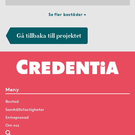
Se fler bostäder +
Gå tillbaka till projektet
Meny
Bostad
Samhällsfastigheter
Entreprenad
Om oss