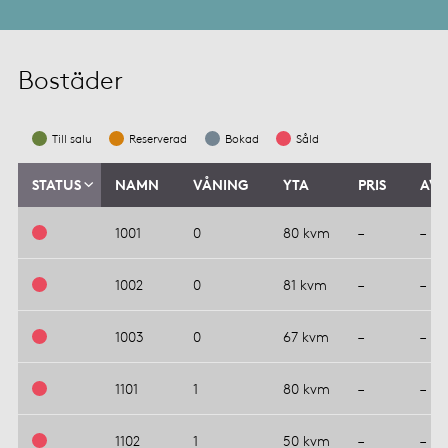
Bostäder
Till salu
Reserverad
Bokad
Såld
STATUS
NAMN
VÅNING
YTA
PRIS
AVG
1001
0
80 kvm
–
–
1002
0
81 kvm
–
–
1003
0
67 kvm
–
–
1101
1
80 kvm
–
–
1102
1
50 kvm
–
–