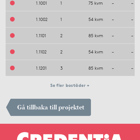
1.1001
1
75 kvm
–
–
1.1002
1
54 kvm
–
–
1.1101
2
85 kvm
–
–
1.1102
2
54 kvm
–
–
1.1201
3
85 kvm
–
–
Se fler bostäder +
Gå tillbaka till projektet