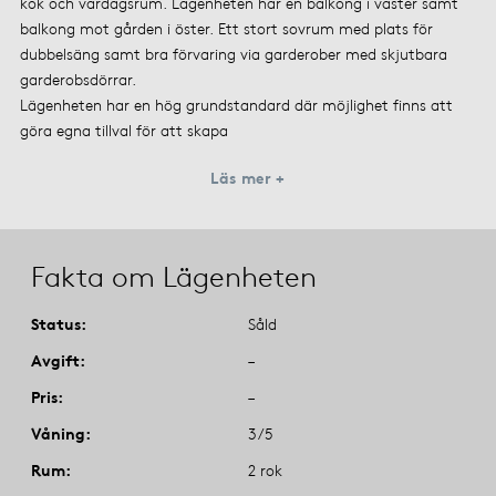
kök och vardagsrum. Lägenheten har en balkong i väster samt
balkong mot gården i öster. Ett stort sovrum med plats för
dubbelsäng samt bra förvaring via garderober med skjutbara
garderobsdörrar.
Lägenheten har en hög grundstandard där möjlighet finns att
göra egna tillval för att skapa
Läs mer +
Fakta om Lägenheten
Status
Såld
Avgift
–
Pris
–
Våning
3/5
Rum
2 rok