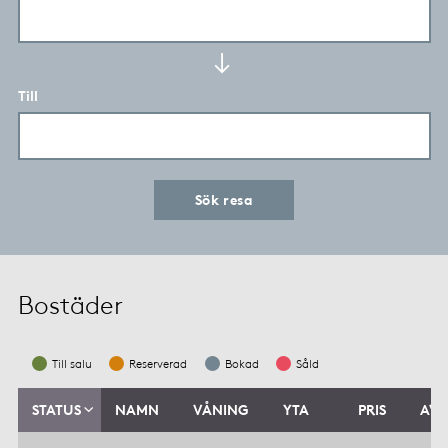
Till
Sök resa
Bostäder
Till salu
Reserverad
Bokad
Såld
STATUS
NAMN
VÅNING
YTA
PRIS
AVG