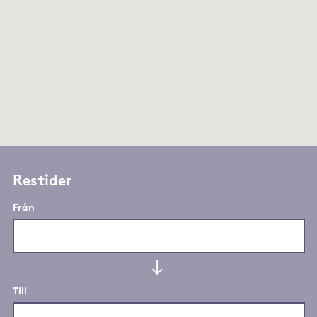
Restider
Från
Till