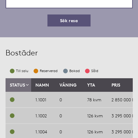
Sök resa
Bostäder
Till salu
Reserverad
Bokad
Såld
STATUS
NAMN
VÅNING
YTA
PRIS
1.1001
0
78 kvm
2 850 000 kr
1.1002
0
126 kvm
3 295 000 kr
1.1004
0
126 kvm
3 295 000 kr