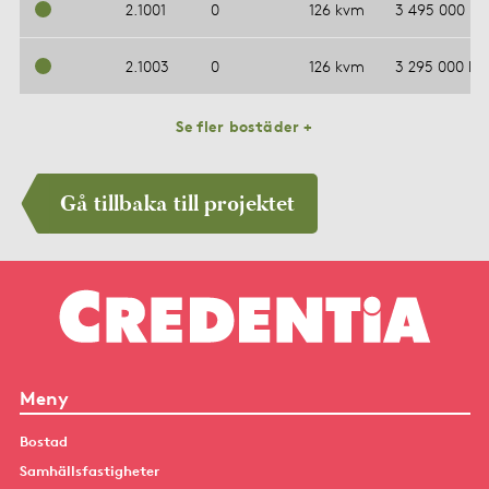
2.1001
0
126 kvm
3 495 000 kr
2.1003
0
126 kvm
3 295 000 kr
Se fler bostäder +
Gå tillbaka till projektet
Meny
Bostad
Samhällsfastigheter