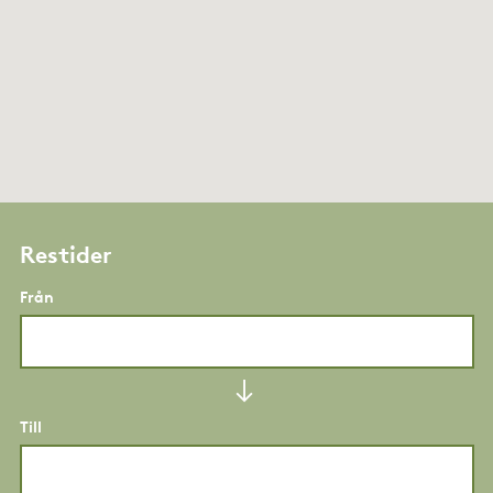
Restider
Från
Till