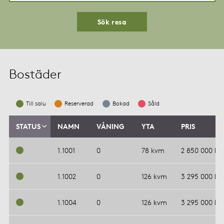
Sök resa
Bostäder
Till salu
Reserverad
Bokad
Såld
STATUS
NAMN
VÅNING
YTA
PRIS
1.1001
0
78 kvm
2 850 000 kr
1.1002
0
126 kvm
3 295 000 kr
1.1004
0
126 kvm
3 295 000 kr