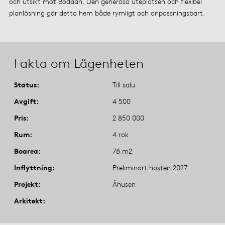
och utsikt mot Bodaån. Den generösa uteplatsen och flexibel
planlösning gör detta hem både rymligt och anpassningsbart.
Fakta om Lägenheten
Status
Till salu
Avgift
4 500
Pris
2 850 000
Rum
4 rok
Boarea
78 m2
Inflyttning
Preliminärt hösten 2027
Projekt
Åhusen
Arkitekt