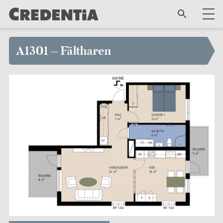
A1301 – Fältharen