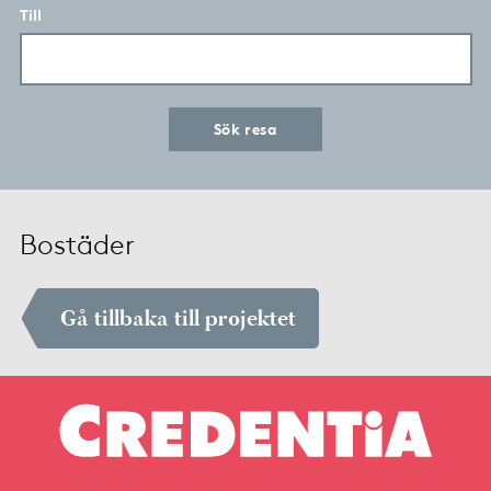
Till
Sök resa
Bostäder
Gå tillbaka till projektet