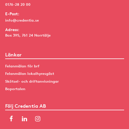
0176-28 20 00
E-Post:
info@credentia.se
Adress:
Box 395, 761 24 Norrtälje
Länkar
Felanmälan för brf
Felanmälan lokalhyresgäst
Skötsel- och driftanvisningar
Boportalen
Följ Credentia AB