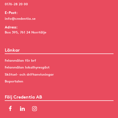
0176-28 20 00
E-Post:
info@credentia.se
Adress:
Box 395, 761 24 Norrtälje
Länkar
Felanmälan för brf
Felanmälan lokalhyresgäst
Skötsel- och driftanvisningar
Boportalen
Följ Credentia AB