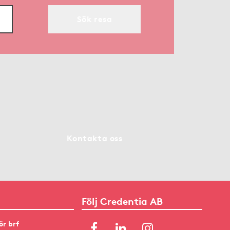
Sök resa
Kontakta oss
Följ Credentia AB
ör brf