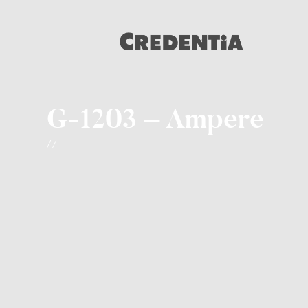
G-1203 – Ampere
/ /