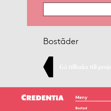
Bostäder
Gå tillbaka till proj
Meny
Bostad