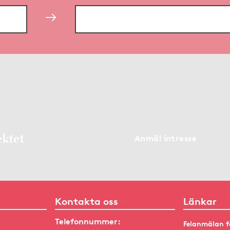
ektet
Anmäl intresse
Kontakta oss
Länkar
Telefonnummer:
Felanmälan f