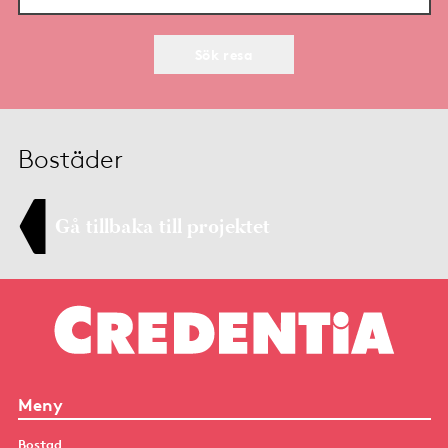
Sök resa
Bostäder
Gå tillbaka till projektet
Meny
Bostad