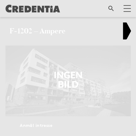
F-1202 – Ampere
Anmäl intresse