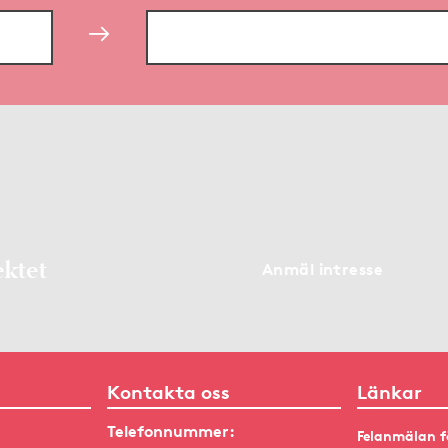
ektet
Anmäl intresse
Kontakta oss
Länkar
Telefonnummer:
Felanmälan f