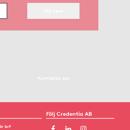
Sök resa
Kontakta oss
Följ Credentia AB
ör brf