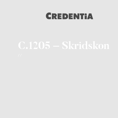
C.1205 – Skridskon
/ /