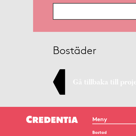
Bostäder
Gå tillbaka till proj
Meny
Bostad