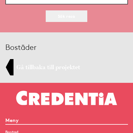
Sök resa
Bostäder
Gå tillbaka till projektet
Meny
Bostad