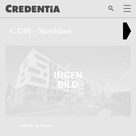
C.1201 – Skridskon
Anmäl intresse