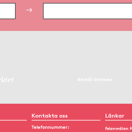
ektet
Anmäl intresse
Kontakta oss
Länkar
Telefonnummer:
Felanmälan f