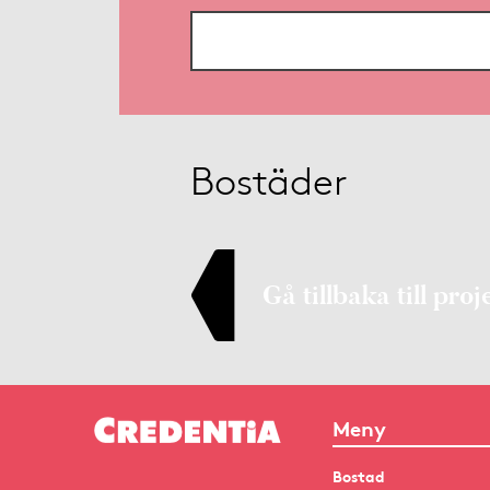
Bostäder
Gå tillbaka till proj
Meny
Bostad