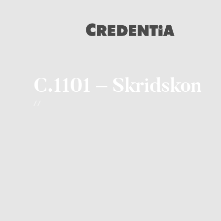
C.1101 – Skridskon
/ /