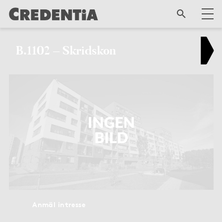
B.1102 – Skridskon
Anmäl intresse