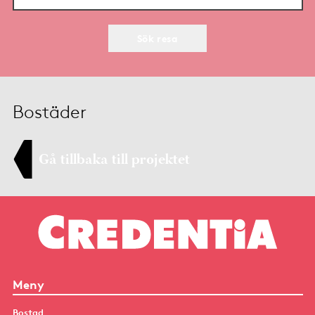
Sök resa
Bostäder
Gå tillbaka till projektet
Meny
Bostad