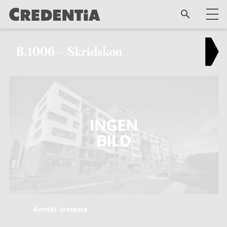
B.1006 – Skridskon
Anmäl intresse