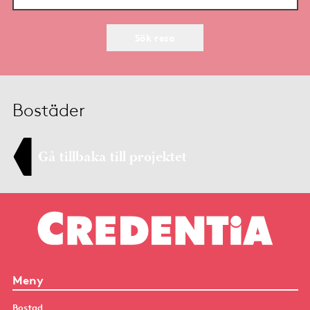
Sök resa
Bostäder
Gå tillbaka till projektet
Meny
Bostad