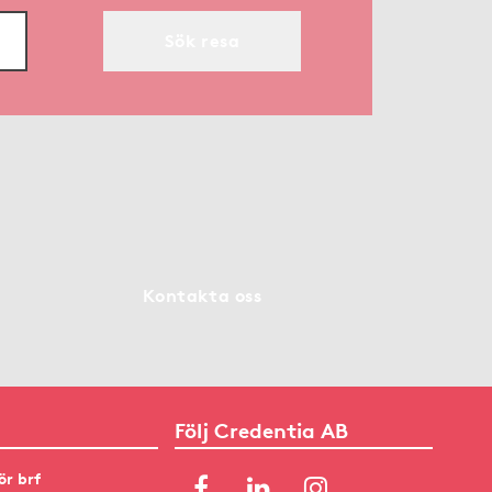
Sök resa
Kontakta oss
Följ Credentia AB
ör brf