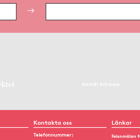
ektet
Anmäl intresse
Kontakta oss
Länkar
Telefonnummer:
Felanmälan f