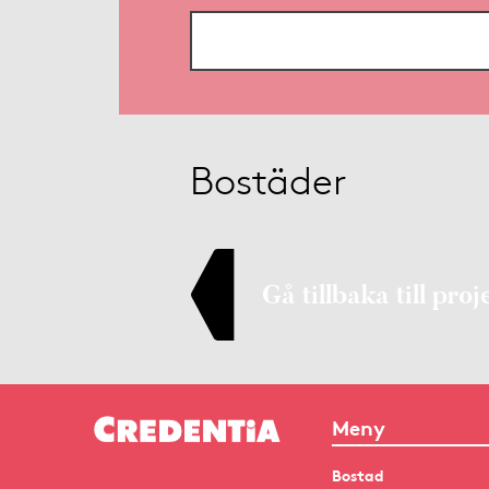
Bostäder
Gå tillbaka till proj
Meny
Bostad