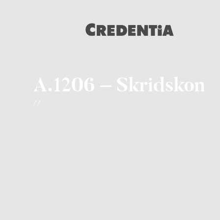
A.1206 – Skridskon
/ /