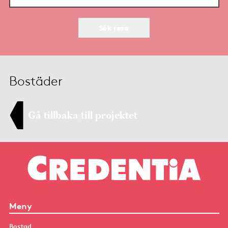
Sök resa
Bostäder
Gå tillbaka till projektet
Meny
Bostad