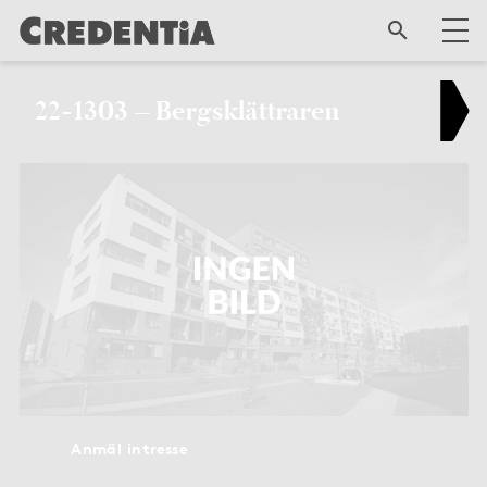
22-1303 – Bergsklättraren
Anmäl intresse