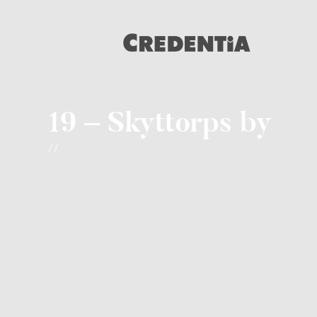
19 – Skyttorps by
/ /