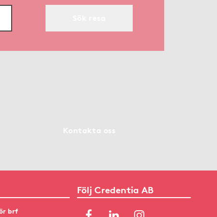
Sök resa
Kontakta oss
Följ Credentia AB
ör brf