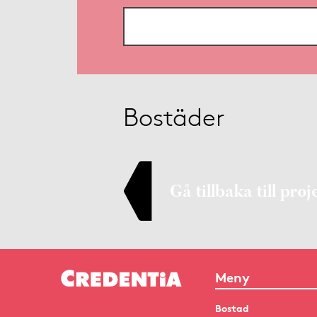
Bostäder
Gå tillbaka till proj
Meny
Bostad