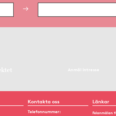
ektet
Anmäl intresse
Kontakta oss
Länkar
Telefonnummer:
Felanmälan f