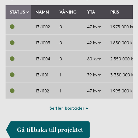
STATUS
NAMN
VÅNING
YTA
PRIS
13-1002
0
47 kvm
1 975 000 kr
13-1003
0
42 kvm
1 850 000 kr
13-1004
0
60 kvm
2 550 000 kr
13-1101
1
79 kvm
3 350 000 kr
13-1102
1
47 kvm
1 995 000 kr
Se fler bostäder +
Gå tillbaka till projektet