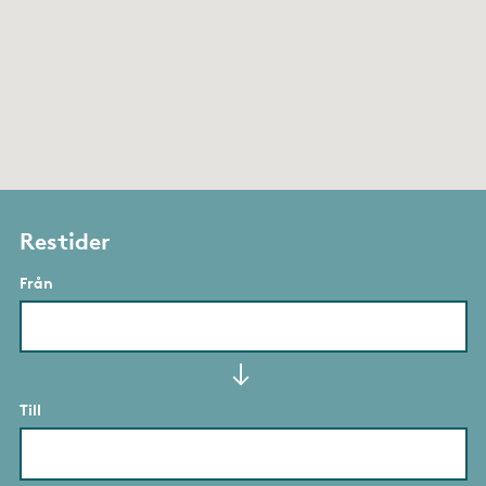
Restider
Från
Till