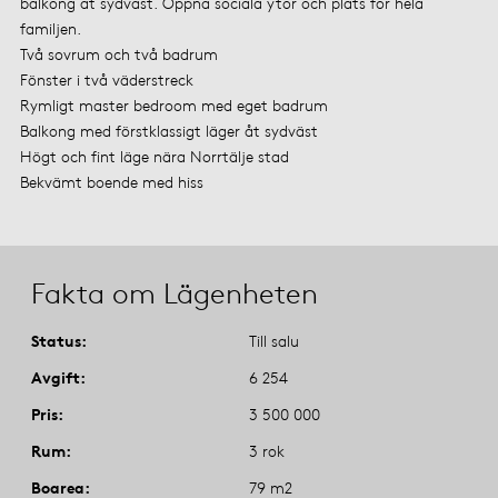
balkong åt sydväst. Öppna sociala ytor och plats för hela
familjen.
Två sovrum och två badrum
Fönster i två väderstreck
Rymligt master bedroom med eget badrum
Balkong med förstklassigt läger åt sydväst
Högt och fint läge nära Norrtälje stad
Bekvämt boende med hiss
Fakta om Lägenheten
Status
Till salu
Avgift
6 254
Pris
3 500 000
Rum
3 rok
Boarea
79 m2