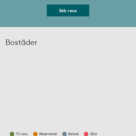
Sök resa
Bostäder
Till salu
Reserverad
Bokad
Såld