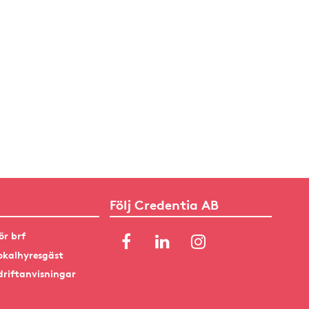
Följ Credentia AB
ör brf
okalhyresgäst
driftanvisningar