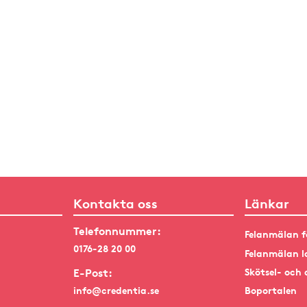
Kontakta oss
Länkar
Telefonnummer:
Felanmälan f
0176-28 20 00
Felanmälan l
E-Post:
Skötsel- och 
info@credentia.se
Boportalen