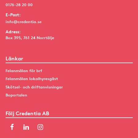
0176-28 20 00
E-Post:
info@credentia.se
Adress:
Box 395, 761 24 Norrtälje
Länkar
Felanmälan för brf
Felanmälan lokalhyresgäst
Skötsel- och driftanvisningar
Boportalen
Följ Credentia AB