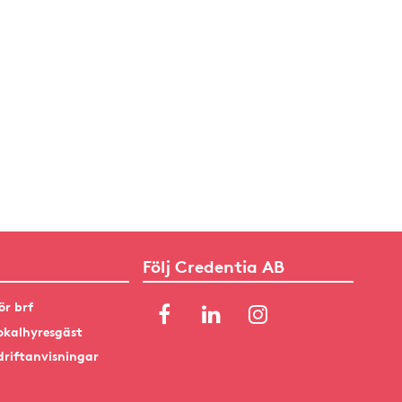
Följ Credentia AB
ör brf
okalhyresgäst
driftanvisningar