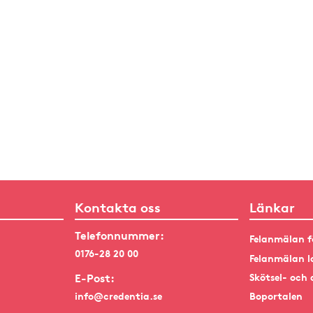
Kontakta oss
Länkar
Telefonnummer:
Felanmälan f
0176-28 20 00
Felanmälan l
E-Post:
Skötsel- och 
info@credentia.se
Boportalen