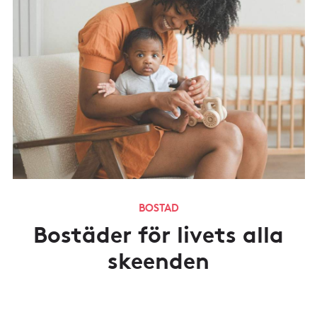
BOSTAD
Bostäder för livets alla
skeenden
DE FLESTA BYTER BOENDE
flera gånger i livet. En bostad som